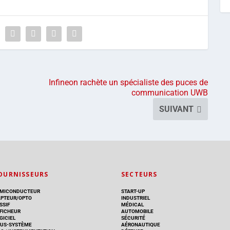
Infineon rachète un spécialiste des puces de
communication UWB
SUIVANT
OURNISSEURS
SECTEURS
MICONDUCTEUR
START-UP
PTEUR/OPTO
INDUSTRIEL
SSIF
MÉDICAL
FICHEUR
AUTOMOBILE
GICIEL
SÉCURITÉ
US-SYSTÈME
AÉRONAUTIQUE