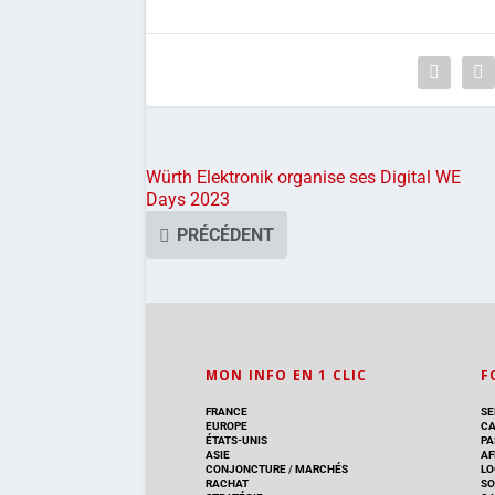
Würth Elektronik organise ses Digital WE
Days 2023
PRÉCÉDENT
MON INFO EN 1 CLIC
F
FRANCE
SE
EUROPE
CA
ÉTATS-UNIS
PA
ASIE
AF
CONJONCTURE
/
MARCHÉS
LO
RACHAT
SO