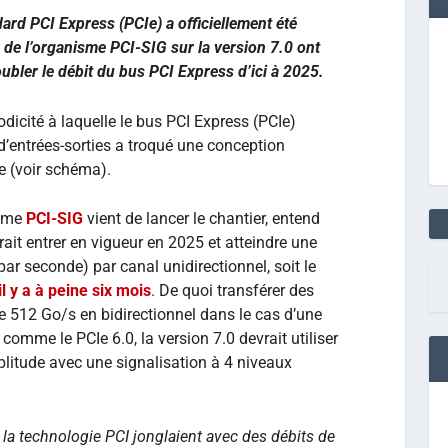
ard PCI Express (PCIe) a officiellement été
x de l’organisme PCI-SIG sur la version 7.0 ont
ubler le débit du bus PCI Express d’ici à 2025.
odicité à laquelle le bus PCI Express (PCIe)
d’entrées-sorties a troqué une conception
ie (voir schéma).
isme
PCI-SIG
vient de lancer le chantier, entend
ait entrer en vigueur en 2025 et atteindre une
ar seconde) par canal unidirectionnel, soit le
il y a à peine six mois
. De quoi transférer des
e 512 Go/s en bidirectionnel dans le cas d’une
comme le PCIe 6.0, la version 7.0 devrait utiliser
itude avec une signalisation à 4 niveaux
 la technologie PCI jonglaient avec des débits de