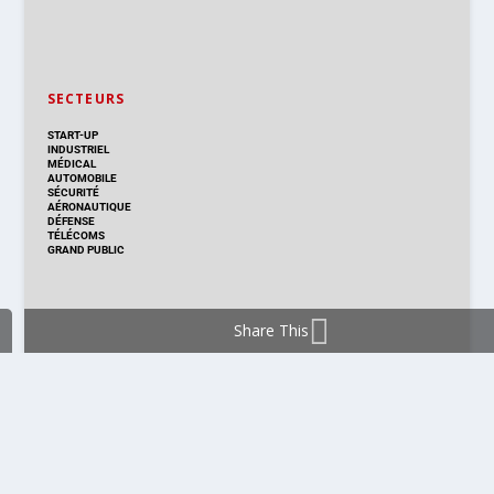
SECTEURS
START-UP
INDUSTRIEL
MÉDICAL
AUTOMOBILE
SÉCURITÉ
AÉRONAUTIQUE
DÉFENSE
TÉLÉCOMS
GRAND PUBLIC
Share This
DISTRIBUTION & PRODUITS
DISTRIBUTION
TECHNOLOGIES
NOUVEAUX PRODUITS