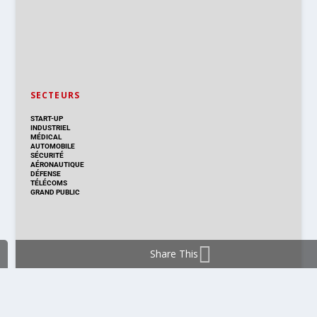
SECTEURS
START-UP
INDUSTRIEL
MÉDICAL
AUTOMOBILE
SÉCURITÉ
AÉRONAUTIQUE
DÉFENSE
TÉLÉCOMS
GRAND PUBLIC
Share This
DISTRIBUTION & PRODUITS