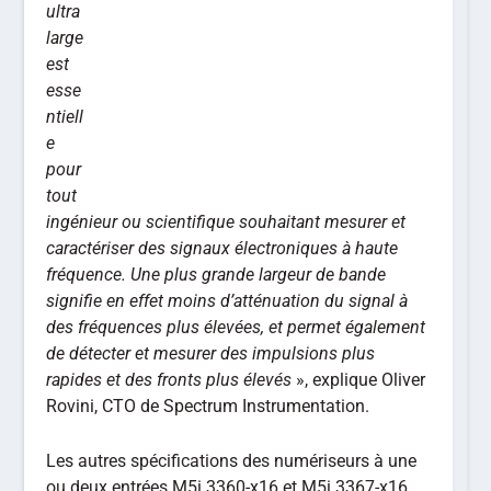
ultra
large
est
esse
ntiell
e
pour
tout
ingénieur ou scientifique souhaitant mesurer et
caractériser des signaux électroniques à haute
fréquence. Une plus grande largeur de bande
signifie en effet moins d’atténuation du signal à
des fréquences plus élevées, et permet également
de détecter et mesurer des impulsions plus
rapides et des fronts plus élevés
», explique Oliver
Rovini, CTO de Spectrum Instrumentation.
Les autres spécifications des numériseurs à une
ou deux entrées M5i.3360-x16 et M5i.3367-x16