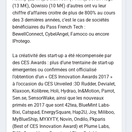
(13 M€), Qowisio (10 M€) d’autres ont vu leur
chiffre d’affaires croitre de plus de 800% au cours
des 3 dernières années, c’est le cas de sociétés
bénéficiaires du Pass French Tech :
BewellConnect, CybelAngel, Famoco ou encore
IProtego.
La créativité des start-up a été récompensée par
des CES Awards : plus d’une trentaine de start-up
émergentes ou confirmées ont officialisé
l’obtention d’un « CES Innovation Awards 2017 »
à l’occasion du CES Unveiled :3D Rudder, Devialet,
Klaxoon, Kolibree, Holi, Hydrao, In&Motion, Parrot,
Sen.se, SensorWake, ainsi que les nouveaux
primés en 2017 que sont 42tea, BlueMint Labs-
Bixi, Catspad, EnergySquare, Hap2U, Joy, Miliboo,
MyBlueShip, MYXYTY, Novin, Ondilo, Pkparis
(Best of CES Innovation Award) et Plume Labs,