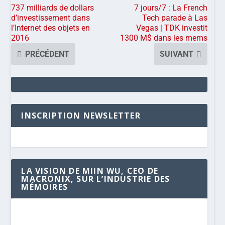
737 milliards de dollars
7 jours/7 : La French
d’investissement dans
Tech parade à Las
l’Internet des objets en
Vegas | TDK investit
2016
1300 M$ dans les mems
PRÉCÉDENT
SUIVANT
INSCRIPTION NEWSLETTER
LA VISION DE MIIN WU, CEO DE
MACRONIX, SUR L’INDUSTRIE DES
MÉMOIRES