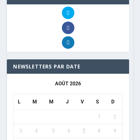
NEWSLETTERS PAR DATE
AOÛT 2026
L
M
M
J
V
S
D
1
2
3
4
5
6
7
8
9