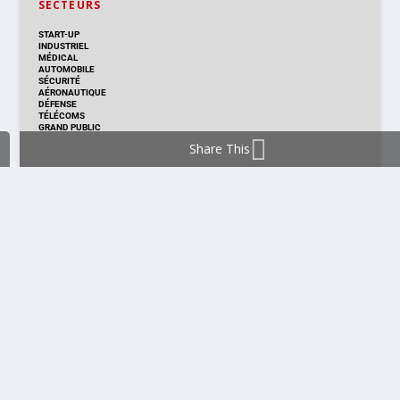
SECTEURS
START-UP
INDUSTRIEL
MÉDICAL
AUTOMOBILE
SÉCURITÉ
AÉRONAUTIQUE
DÉFENSE
TÉLÉCOMS
GRAND PUBLIC
Share This
DISTRIBUTION & PRODUITS
DISTRIBUTION
TECHNOLOGIES
NOUVEAUX PRODUITS
COMPOSANT
MODULE & CARTE
ÉNERGIE
DÉVELOPPEMENT
MESURE
PRODUCTION