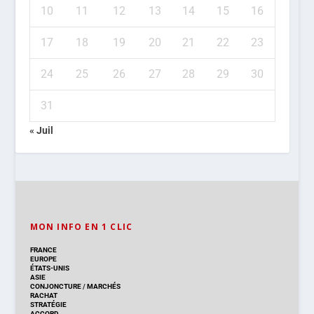
10
11
12
13
14
15
16
17
18
19
20
21
22
23
24
25
26
27
28
29
30
31
« Juil
MON INFO EN 1 CLIC
FRANCE
EUROPE
ÉTATS-UNIS
ASIE
CONJONCTURE
/
MARCHÉS
RACHAT
STRATÉGIE
ACCORD