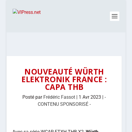
NOUVEAUTÉ WÜRTH
ELEKTRONIK FRANCE :
CAPA THB
Posté par
Frédéric Fassot
|
1 Avr 2023
|
-
CONTENU SPONSORISÉ -
Avec sa série WCAP-FTXH THB X2,
Würth