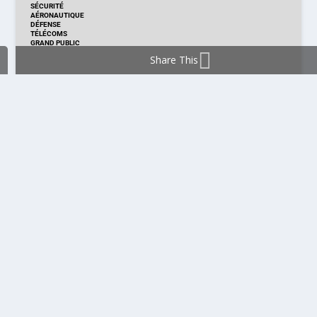
SÉCURITÉ
AÉRONAUTIQUE
DÉFENSE
TÉLÉCOMS
GRAND PUBLIC
Share This
DISTRIBUTION & PRODUITS
DISTRIBUTION
TECHNOLOGIES
NOUVEAUX PRODUITS
COMPOSANT
MODULE & CARTE
ÉNERGIE
DÉVELOPPEMENT
MESURE
PRODUCTION