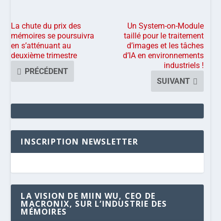
La chute du prix des
Un System-on-Module
mémoires se poursuivra
taillé pour le traitement
en s’atténuant au
d’images et les tâches
deuxième trimestre
d’IA en environnements
industriels !
PRÉCÉDENT
SUIVANT
INSCRIPTION NEWSLETTER
LA VISION DE MIIN WU, CEO DE
MACRONIX, SUR L’INDUSTRIE DES
MÉMOIRES