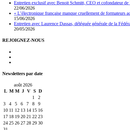
Entretien exclusif avec Benoit Schmitt, CEO et cofondateur de
22/06/2026
« L’électronique française manque cruellement de formateurs 
15/06/2026
Entretien avec Laurence Dassas, déléguée générale de la Fédéra
20/05/2026
REJOIGNEZ-NOUS
Newsletters par date
août 2026
L
M
M
J
V
S
D
1
2
3
4
5
6
7
8
9
10
11
12
13
14
15
16
17
18
19
20
21
22
23
24
25
26
27
28
29
30
31