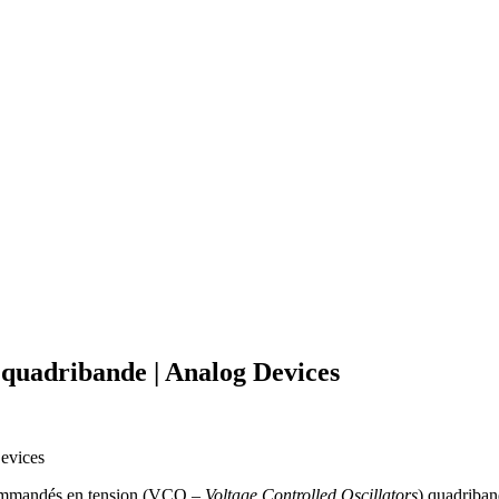
quadribande | Analog Devices
 commandés en tension (VCO –
Voltage Controlled
Oscillators
) quadriban