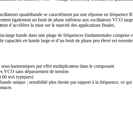
cillateurs quadribande se caractérisent par une réponse en fréquence RF 
entent également un bruit de phase inférieur aux oscillateurs VCO large
ent d’accélérer la mise sur le marché des applications finales.
tra-large bande dans une plage de fréquences fondamentales comprise e
de capacités en bande large et d’un bruit de phase peu élevé est essent
e sous-harmoniques par effet multiplicateur dans le composant
 des VCO sans dépassement de tension
t 60 mA typiques)
ande unique ; sensibilité plus étroite par rapport à la fréquence, ce qui 
ntacts