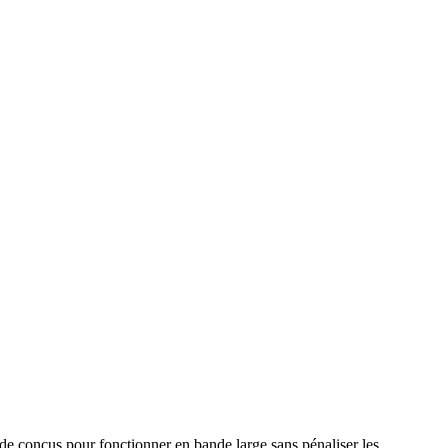
de conçus pour fonctionner en bande large sans pénaliser les