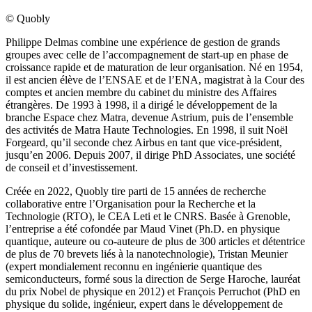
© Quobly
Philippe Delmas combine une expérience de gestion de grands
groupes avec celle de l’accompagnement de start-up en phase de
croissance rapide et de maturation de leur organisation. Né en 1954,
il est ancien élève de l’ENSAE et de l’ENA, magistrat à la Cour des
comptes et ancien membre du cabinet du ministre des Affaires
étrangères. De 1993 à 1998, il a dirigé le développement de la
branche Espace chez Matra, devenue Astrium, puis de l’ensemble
des activités de Matra Haute Technologies. En 1998, il suit Noël
Forgeard, qu’il seconde chez Airbus en tant que vice-président,
jusqu’en 2006. Depuis 2007, il dirige PhD Associates, une société
de conseil et d’investissement.
Créée en 2022, Quobly tire parti de 15 années de recherche
collaborative entre l’Organisation pour la Recherche et la
Technologie (RTO), le CEA Leti et le CNRS. Basée à Grenoble,
l’entreprise a été cofondée par Maud Vinet (Ph.D. en physique
quantique, auteure ou co-auteure de plus de 300 articles et détentrice
de plus de 70 brevets liés à la nanotechnologie), Tristan Meunier
(expert mondialement reconnu en ingénierie quantique des
semiconducteurs, formé sous la direction de Serge Haroche, lauréat
du prix Nobel de physique en 2012) et François Perruchot (PhD en
physique du solide, ingénieur, expert dans le développement de