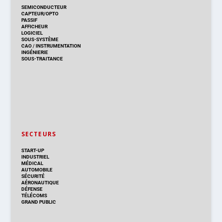
SEMICONDUCTEUR
CAPTEUR/OPTO
PASSIF
AFFICHEUR
LOGICIEL
SOUS-SYSTÈME
CAO
/
INSTRUMENTATION
INGÉNIERIE
SOUS-TRAITANCE
SECTEURS
START-UP
INDUSTRIEL
MÉDICAL
AUTOMOBILE
SÉCURITÉ
AÉRONAUTIQUE
DÉFENSE
TÉLÉCOMS
GRAND PUBLIC