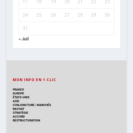
17
18
19
20
21
22
23
24
25
26
27
28
29
30
31
« Juil
MON INFO EN 1 CLIC
FRANCE
EUROPE
ÉTATS-UNIS
ASIE
CONJONCTURE
/
MARCHÉS
RACHAT
STRATÉGIE
ACCORD
RESTRUCTURATION