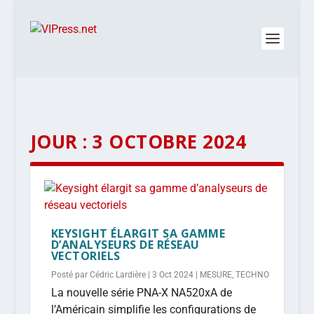
JOUR :
3 OCTOBRE 2024
KEYSIGHT ÉLARGIT SA GAMME
D’ANALYSEURS DE RÉSEAU
VECTORIELS
Posté par
Cédric Lardière
|
3 Oct 2024
|
MESURE
,
TECHNO
La nouvelle série PNA-X NA520xA de
l’Américain simplifie les configurations de