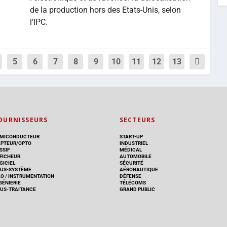
de la production hors des Etats-Unis, selon
l’IPC.
5
6
7
8
9
10
11
12
13
OURNISSEURS
SECTEURS
MICONDUCTEUR
START-UP
PTEUR/OPTO
INDUSTRIEL
SSIF
MÉDICAL
FICHEUR
AUTOMOBILE
GICIEL
SÉCURITÉ
US-SYSTÈME
AÉRONAUTIQUE
AO
/
INSTRUMENTATION
DÉFENSE
GÉNIERIE
TÉLÉCOMS
US-TRAITANCE
GRAND PUBLIC