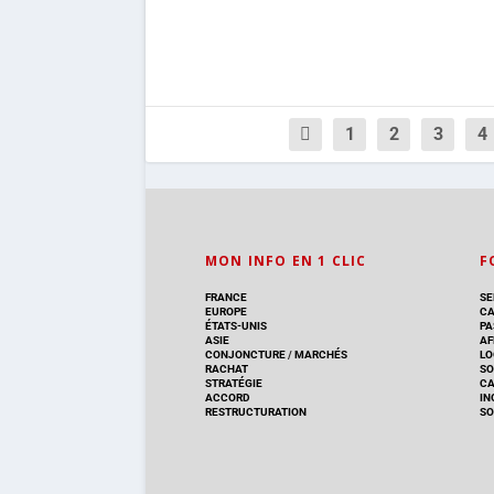
1
2
3
4
MON INFO EN 1 CLIC
F
FRANCE
SE
EUROPE
CA
ÉTATS-UNIS
PA
ASIE
AF
CONJONCTURE
/
MARCHÉS
LO
RACHAT
SO
STRATÉGIE
C
ACCORD
IN
RESTRUCTURATION
SO