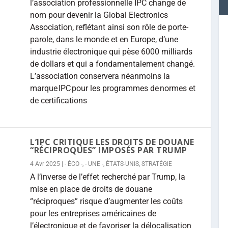
l’association professionnelle IPC change de
nom pour devenir la Global Electronics
Association, reflétant ainsi son rôle de porte-
parole, dans le monde et en Europe, d’une
industrie électronique qui pèse 6000 milliards
de dollars et qui a fondamentalement changé.
L’association conservera néanmoins la
marque IPC pour les programmes de normes et
de certifications
L’IPC CRITIQUE LES DROITS DE DOUANE
“RÉCIPROQUES” IMPOSÉS PAR TRUMP
4 Avr 2025
|
- ÉCO -
,
- UNE -
,
ÉTATS-UNIS
,
STRATÉGIE
A l’inverse de l’effet recherché par Trump, la
mise en place de droits de douane
“réciproques” risque d’augmenter les coûts
pour les entreprises américaines de
l’électronique et de favoriser la délocalisation