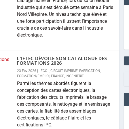
câblage filaire en France, lors du salon Global
Industrie qui s’est déroulé cette semaine à Paris
Nord Villepinte. Un niveau technique élevé et
une forte participation illustrent l’importance
cruciale de ces savoir-faire dans l’industrie
électronique.
L’IFTEC DÉVOILE SON CATALOGUE DES
FORMATIONS 2026
23 Fév 2026
|
- ÉCO -
,
CIRCUIT IMPRIME
,
FABRICATION
,
FORMATION/EMPLOI
,
FRANCE
,
INGÉNIERIE
Parmi les thèmes abordés figurent la
conception des cartes électroniques, la
fabrication des circuits imprimés, le brasage
des composants, le nettoyage et le vernissage
des cartes, la fiabilité des assemblages
électroniques, le câblage filaire et les
certifications IPC.