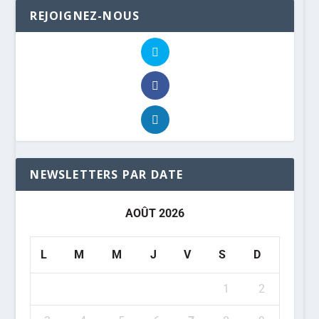
REJOIGNEZ-NOUS
NEWSLETTERS PAR DATE
AOÛT 2026
L
M
M
J
V
S
D
1
2