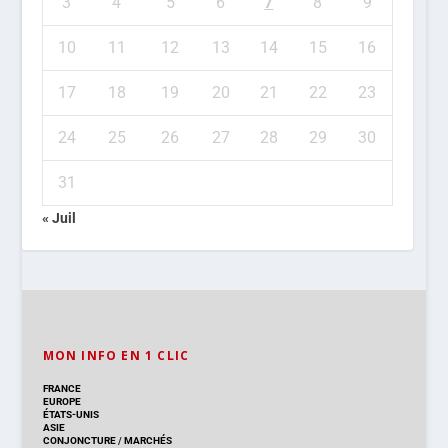
3
4
5
6
7
8
9
10
11
12
13
14
15
16
17
18
19
20
21
22
23
24
25
26
27
28
29
30
31
« Juil
MON INFO EN 1 CLIC
FRANCE
EUROPE
ÉTATS-UNIS
ASIE
CONJONCTURE
/
MARCHÉS