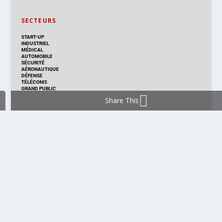
SECTEURS
START-UP
INDUSTRIEL
MÉDICAL
AUTOMOBILE
SÉCURITÉ
AÉRONAUTIQUE
DÉFENSE
TÉLÉCOMS
GRAND PUBLIC
Share This
DISTRIBUTION & PRODUITS
DISTRIBUTION
TECHNOLOGIES
NOUVEAUX PRODUITS
COMPOSANT
MODULE & CARTE
ÉNERGIE
DÉVELOPPEMENT