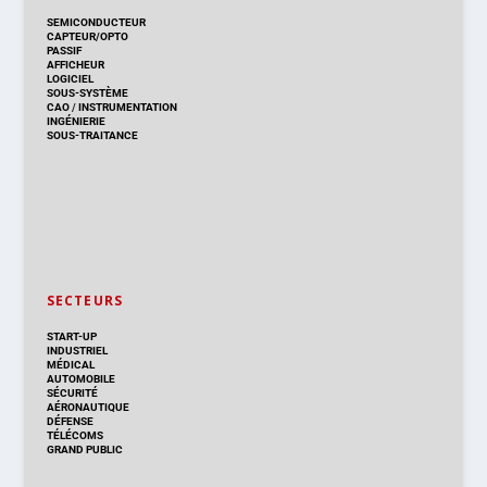
SEMICONDUCTEUR
CAPTEUR/OPTO
PASSIF
AFFICHEUR
LOGICIEL
SOUS-SYSTÈME
CAO
/
INSTRUMENTATION
INGÉNIERIE
SOUS-TRAITANCE
SECTEURS
START-UP
INDUSTRIEL
MÉDICAL
AUTOMOBILE
SÉCURITÉ
AÉRONAUTIQUE
DÉFENSE
TÉLÉCOMS
GRAND PUBLIC