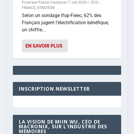
Posté par
Pascal Coutance
|
7 Juil 2026
|
- ÉCO -
,
FRANCE
,
STRATÉGIE
Selon un sondage Ifop-Fieec, 62% des
Français jugent l’électrification bénéfique,
un chiffre...
EN SAVOIR PLUS
INSCRIPTION NEWSLETTER
LA VISION DE MIIN WU, CEO DE
MACRONIX, SUR L’INDUSTRIE DES
MÉMOIRES