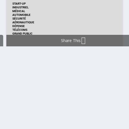
START-UP
INDUSTRIEL
MÉDICAL
AUTOMOBILE
SÉCURITÉ
AÉRONAUTIQUE
DÉFENSE
TÉLÉCOMS
GRAND PUBLIC
Share This
DISTRIBUTION & PRODUITS
DISTRIBUTION
TECHNOLOGIES
NOUVEAUX PRODUITS
COMPOSANT
MODULE & CARTE
ÉNERGIE
DÉVELOPPEMENT
MESURE
PRODUCTION