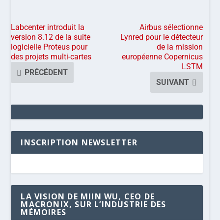
Labcenter introduit la
Airbus sélectionne
version 8.12 de la suite
Lynred pour le détecteur
logicielle Proteus pour
de la mission
des projets multi-cartes
européenne Copernicus
LSTM
PRÉCÉDENT
SUIVANT
INSCRIPTION NEWSLETTER
LA VISION DE MIIN WU, CEO DE
MACRONIX, SUR L’INDUSTRIE DES
MÉMOIRES