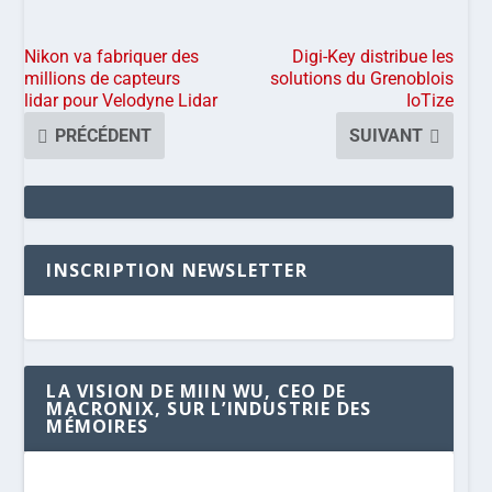
Nikon va fabriquer des
Digi-Key distribue les
millions de capteurs
solutions du Grenoblois
lidar pour Velodyne Lidar
IoTize
PRÉCÉDENT
SUIVANT
INSCRIPTION NEWSLETTER
LA VISION DE MIIN WU, CEO DE
MACRONIX, SUR L’INDUSTRIE DES
MÉMOIRES