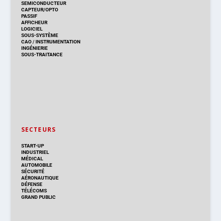
SEMICONDUCTEUR
CAPTEUR/OPTO
PASSIF
AFFICHEUR
LOGICIEL
SOUS-SYSTÈME
CAO
/
INSTRUMENTATION
INGÉNIERIE
SOUS-TRAITANCE
SECTEURS
START-UP
INDUSTRIEL
MÉDICAL
AUTOMOBILE
SÉCURITÉ
AÉRONAUTIQUE
DÉFENSE
TÉLÉCOMS
GRAND PUBLIC