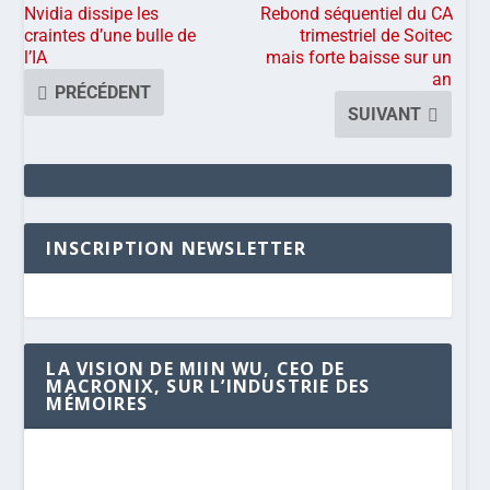
Nvidia dissipe les
Rebond séquentiel du CA
craintes d’une bulle de
trimestriel de Soitec
l’IA
mais forte baisse sur un
an
PRÉCÉDENT
SUIVANT
INSCRIPTION NEWSLETTER
LA VISION DE MIIN WU, CEO DE
MACRONIX, SUR L’INDUSTRIE DES
MÉMOIRES