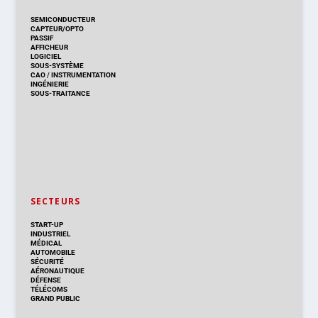
SEMICONDUCTEUR
CAPTEUR/OPTO
PASSIF
AFFICHEUR
LOGICIEL
SOUS-SYSTÈME
CAO
/
INSTRUMENTATION
INGÉNIERIE
SOUS-TRAITANCE
SECTEURS
START-UP
INDUSTRIEL
MÉDICAL
AUTOMOBILE
SÉCURITÉ
AÉRONAUTIQUE
DÉFENSE
TÉLÉCOMS
GRAND PUBLIC