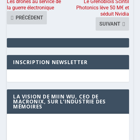
Les drones au service de
Le Grenoblois Scintil
la guerre électronique
Photonics lève 50 M€ et
séduit Nvidia
PRÉCÉDENT
SUIVANT
INSCRIPTION NEWSLETTER
LA VISION DE MIIN WU, CEO DE
MACRONIX, SUR L’INDUSTRIE DES
MÉMOIRES