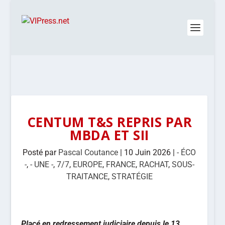
CENTUM T&S REPRIS PAR
MBDA ET SII
Posté par
Pascal Coutance
|
10 Juin 2026
|
- ÉCO
-
,
- UNE -
,
7/7
,
EUROPE
,
FRANCE
,
RACHAT
,
SOUS-
TRAITANCE
,
STRATÉGIE
Placé en redressement judiciaire depuis le 13