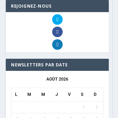
REJOIGNEZ-NOUS
NEWSLETTERS PAR DATE
AOÛT 2026
L
M
M
J
V
S
D
1
2