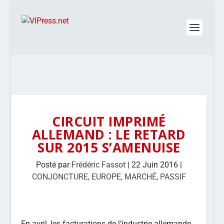
CIRCUIT IMPRIMÉ
ALLEMAND : LE RETARD
SUR 2015 S’AMENUISE
Posté par
Frédéric Fassot
|
22 Juin 2016
|
CONJONCTURE
,
EUROPE
,
MARCHÉ
,
PASSIF
En avril, les facturations de l’industrie allemande