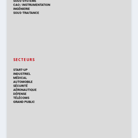
SOUS-SYSTÈME
CAO
/
INSTRUMENTATION
INGÉNIERIE
SOUS-TRAITANCE
SECTEURS
START-UP
INDUSTRIEL
MÉDICAL
AUTOMOBILE
SÉCURITÉ
AÉRONAUTIQUE
DÉFENSE
TÉLÉCOMS
GRAND PUBLIC