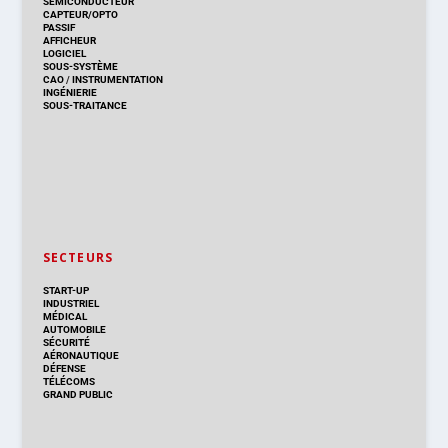
SEMICONDUCTEUR
CAPTEUR/OPTO
PASSIF
AFFICHEUR
LOGICIEL
SOUS-SYSTÈME
CAO
/
INSTRUMENTATION
INGÉNIERIE
SOUS-TRAITANCE
SECTEURS
START-UP
INDUSTRIEL
MÉDICAL
AUTOMOBILE
SÉCURITÉ
AÉRONAUTIQUE
DÉFENSE
TÉLÉCOMS
GRAND PUBLIC