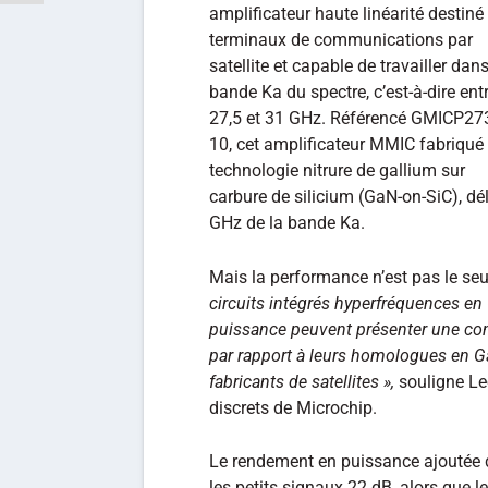
amplificateur haute linéarité destiné
terminaux de communications par
satellite et capable de travailler dans
bande Ka du spectre, c’est-à-dire ent
27,5 et 31 GHz. Référencé GMICP27
10, cet amplificateur MMIC fabriqué
technologie nitrure de gallium sur
carbure de silicium (GaN-on-SiC), dél
GHz de la bande Ka.
Mais la performance n’est pas le s
circuits intégrés hyperfréquences en 
puissance peuvent présenter une co
par rapport à leurs homologues en G
fabricants de satellites »,
souligne Leo
discrets de Microchip.
Le rendement en puissance ajoutée 
les petits signaux 22 dB, alors que l