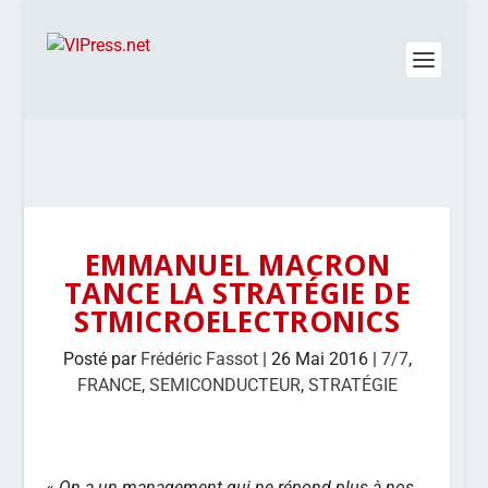
EMMANUEL MACRON
TANCE LA STRATÉGIE DE
STMICROELECTRONICS
Posté par
Frédéric Fassot
|
26 Mai 2016
|
7/7
,
FRANCE
,
SEMICONDUCTEUR
,
STRATÉGIE
«
On a un management qui ne répond plus à nos