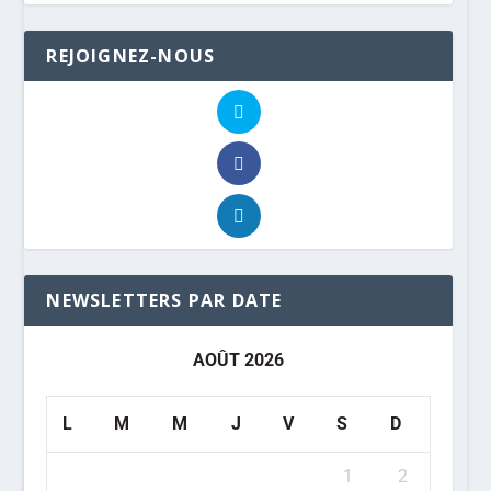
REJOIGNEZ-NOUS
NEWSLETTERS PAR DATE
AOÛT 2026
L
M
M
J
V
S
D
1
2