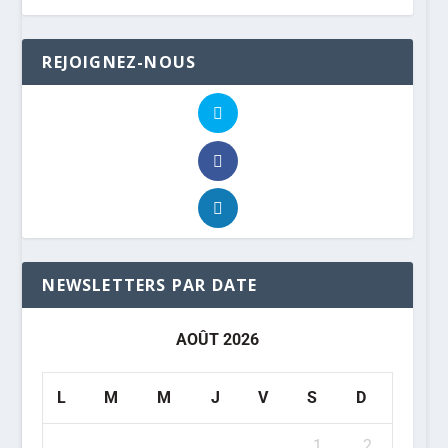
REJOIGNEZ-NOUS
NEWSLETTERS PAR DATE
AOÛT 2026
L
M
M
J
V
S
D
1
2