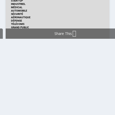
START-UP
INDUSTRIEL
MÉDICAL
AUTOMOBILE
SÉCURITÉ
AÉRONAUTIQUE
DÉFENSE
TÉLÉCOMS
GRAND PUBLIC
Share This
DISTRIBUTION & PRODUITS
DISTRIBUTION
TECHNOLOGIES
NOUVEAUX PRODUITS
COMPOSANT
MODULE & CARTE
ÉNERGIE
DÉVELOPPEMENT
MESURE
PRODUCTION