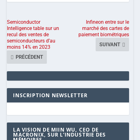
Semiconductor
Infineon entre sur le
Intelligence table sur un
marché des cartes de
recul des ventes de
paiement biométriques
semiconducteurs d’au
SUIVANT
moins 14% en 2023
PRÉCÉDENT
INSCRIPTION NEWSLETTER
LA VISION DE MIIN WU, CEO DE
MACRONIX, SUR L’INDUSTRIE DES
MÉMOIRES