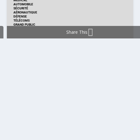
MÉDICAL
AUTOMOBILE
SÉCURITÉ
AÉRONAUTIQUE
DÉFENSE
TÉLÉCOMS
GRAND PUBLIC
Share This
DISTRIBUTION & PRODUITS
DISTRIBUTION
TECHNOLOGIES
NOUVEAUX PRODUITS
COMPOSANT
MODULE & CARTE
ÉNERGIE
DÉVELOPPEMENT
MESURE
PRODUCTION