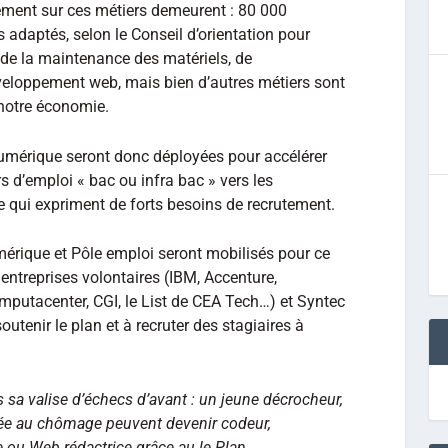
tement sur ces métiers demeurent : 80 000
 adaptés, selon le Conseil d’orientation pour
 de la maintenance des matériels, de
développement web, mais bien d’autres métiers sont
notre économie.
umérique seront donc déployées pour accélérer
 d’emploi « bac ou infra bac » vers les
 qui expriment de forts besoins de recrutement.
érique et Pôle emploi seront mobilisés pour ce
ntreprises volontaires (IBM, Accenture,
putacenter, CGI, le List de CEA Tech…) et Syntec
tenir le plan et à recruter des stagiaires à
 sa valise d’échecs d’avant : un jeune décrocheur,
e au chômage peuvent devenir codeur,
ue ou Web rédactrice grâce au le Plan