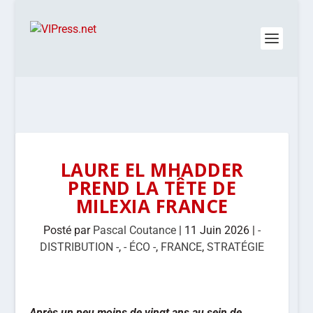
LAURE EL MHADDER
PREND LA TÊTE DE
MILEXIA FRANCE
Posté par
Pascal Coutance
|
11 Juin 2026
|
-
DISTRIBUTION -
,
- ÉCO -
,
FRANCE
,
STRATÉGIE
Après un peu moins de vingt ans au sein de