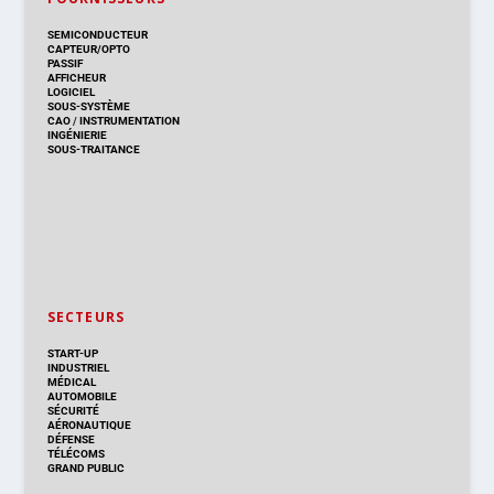
SEMICONDUCTEUR
CAPTEUR/OPTO
PASSIF
AFFICHEUR
LOGICIEL
SOUS-SYSTÈME
CAO
/
INSTRUMENTATION
INGÉNIERIE
SOUS-TRAITANCE
SECTEURS
START-UP
INDUSTRIEL
MÉDICAL
AUTOMOBILE
SÉCURITÉ
AÉRONAUTIQUE
DÉFENSE
TÉLÉCOMS
GRAND PUBLIC