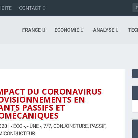
ICITE
CONTACT
FRANCE
ECONOMIE
ANALYSE
TEC
’IMPACT DU CORONAVIRUS
ROVISIONNEMENTS EN
NTS PASSIFS ET
ROMÉCANIQUES
020
|
- ÉCO -
,
- UNE -
,
7/7
,
CONJONCTURE
,
PASSIF
,
MICONDUCTEUR