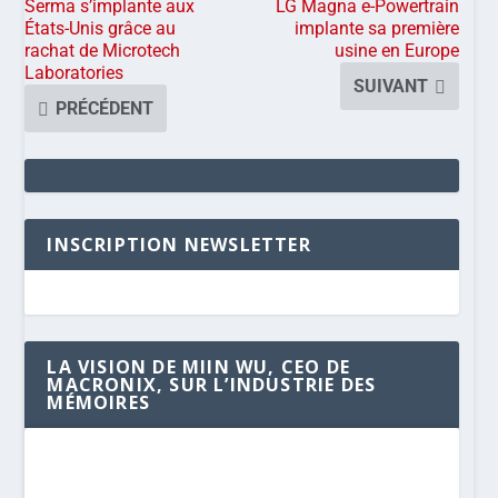
Serma s’implante aux
LG Magna e-Powertrain
États-Unis grâce au
implante sa première
rachat de Microtech
usine en Europe
Laboratories
SUIVANT
PRÉCÉDENT
INSCRIPTION NEWSLETTER
LA VISION DE MIIN WU, CEO DE
MACRONIX, SUR L’INDUSTRIE DES
MÉMOIRES