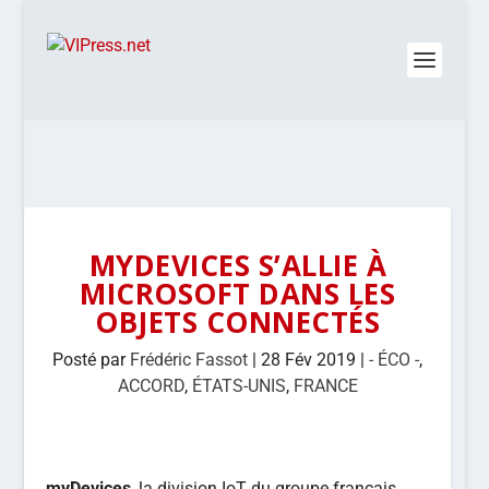
MYDEVICES S’ALLIE À
MICROSOFT DANS LES
OBJETS CONNECTÉS
Posté par
Frédéric Fassot
|
28 Fév 2019
|
- ÉCO -
,
ACCORD
,
ÉTATS-UNIS
,
FRANCE
myDevices
, la division IoT du groupe français