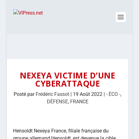
NEXEYA VICTIME D’UNE
CYBERATTAQUE
Posté par
Frédéric Fassot
|
19 Août 2022
|
- ÉCO -
,
DÉFENSE
,
FRANCE
Hensoldt Nexeya France, filiale française du
groupe allemand Hensoldt, est devenue la cible