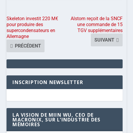
Skeleton investit 220 M€
Alstom reçoit de la SNCF
pour produire des
une commande de 15
supercondensateurs en
TGV supplémentaires
Allemagne
SUIVANT
PRÉCÉDENT
INSCRIPTION NEWSLETTER
LA VISION DE MIIN WU, CEO DE
MACRONIX, SUR L’INDUSTRIE DES
MÉMOIRES