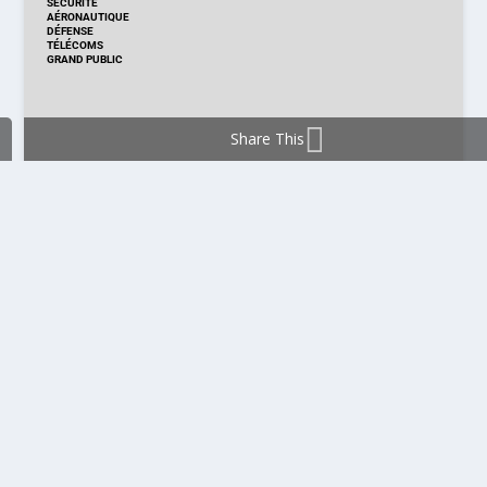
SÉCURITÉ
AÉRONAUTIQUE
DÉFENSE
TÉLÉCOMS
GRAND PUBLIC
Share This
DISTRIBUTION & PRODUITS
DISTRIBUTION
TECHNOLOGIES
NOUVEAUX PRODUITS
COMPOSANT
MODULE & CARTE
ÉNERGIE
DÉVELOPPEMENT
MESURE
PRODUCTION