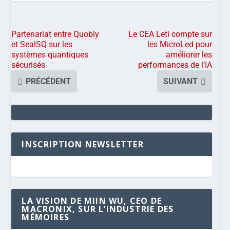
Partenariat entre Quobly
Le CEA Leti compte sur
et SealSQ sur les
les MicroLed pour
systèmes quantiques
améliorer les
sécurisés
performances de l’IA
PRÉCÉDENT
SUIVANT
INSCRIPTION NEWSLETTER
LA VISION DE MIIN WU, CEO DE
MACRONIX, SUR L’INDUSTRIE DES
MÉMOIRES