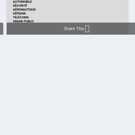
AUTOMOBILE
SÉCURITÉ
AÉRONAUTIQUE
DÉFENSE
TÉLÉCOMS
GRAND PUBLIC
Share This
DISTRIBUTION & PRODUITS
DISTRIBUTION
TECHNOLOGIES
NOUVEAUX PRODUITS
COMPOSANT
MODULE & CARTE
ÉNERGIE
DÉVELOPPEMENT
MESURE
PRODUCTION