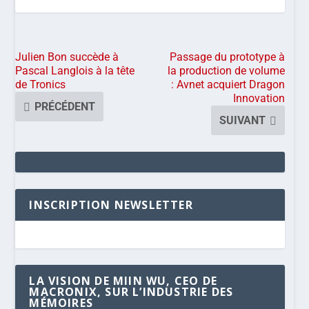
Julien Bon succède à
Passage du prototype à
Pascal Langlois à la tête
la production de volume
de Tronics
: Avnet acquiert Dragon
Innovation
PRÉCÉDENT
SUIVANT
INSCRIPTION NEWSLETTER
LA VISION DE MIIN WU, CEO DE
MACRONIX, SUR L’INDUSTRIE DES
MÉMOIRES