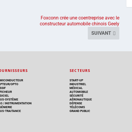
Foxconn crée une coentreprise avec le
constructeur automobile chinois Geely
SUIVANT
OURNISSEURS
SECTEURS
MICONDUCTEUR
START-UP
PTEUR/OPTO
INDUSTRIEL
SSIF
MÉDICAL
FICHEUR
AUTOMOBILE
GICIEL
SÉCURITÉ
US-SYSTÈME
AÉRONAUTIQUE
AO
/
INSTRUMENTATION
DÉFENSE
GÉNIERIE
TÉLÉCOMS
US-TRAITANCE
GRAND PUBLIC