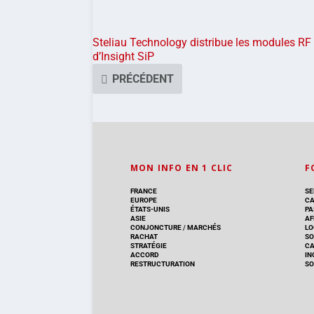
Steliau Technology distribue les modules RF
d’Insight SiP
PRÉCÉDENT
MON INFO EN 1 CLIC
F
FRANCE
SE
EUROPE
CA
ÉTATS-UNIS
PA
ASIE
AF
CONJONCTURE
/
MARCHÉS
LO
RACHAT
SO
STRATÉGIE
C
ACCORD
IN
RESTRUCTURATION
SO