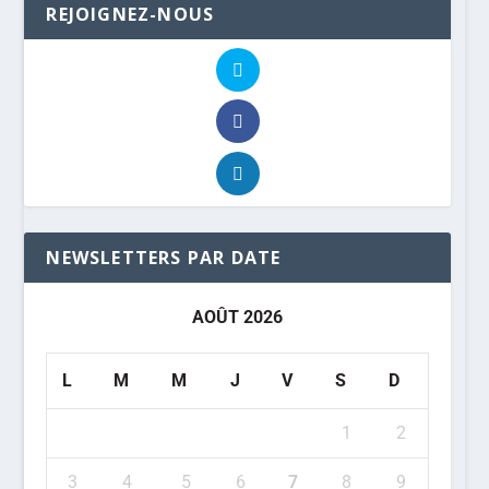
REJOIGNEZ-NOUS
NEWSLETTERS PAR DATE
AOÛT 2026
L
M
M
J
V
S
D
1
2
3
4
5
6
7
8
9