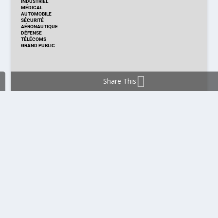
INDUSTRIEL
MÉDICAL
AUTOMOBILE
SÉCURITÉ
AÉRONAUTIQUE
DÉFENSE
TÉLÉCOMS
GRAND PUBLIC
Share This
DISTRIBUTION & PRODUITS
DISTRIBUTION
TECHNOLOGIES
NOUVEAUX PRODUITS
COMPOSANT
MODULE & CARTE
ÉNERGIE
DÉVELOPPEMENT
MESURE
PRODUCTION