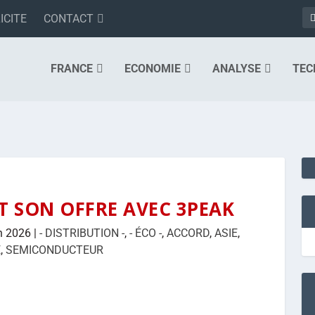
ICITE
CONTACT
FRANCE
ECONOMIE
ANALYSE
TEC
T SON OFFRE AVEC 3PEAK
n 2026
|
- DISTRIBUTION -
,
- ÉCO -
,
ACCORD
,
ASIE
,
E
,
SEMICONDUCTEUR