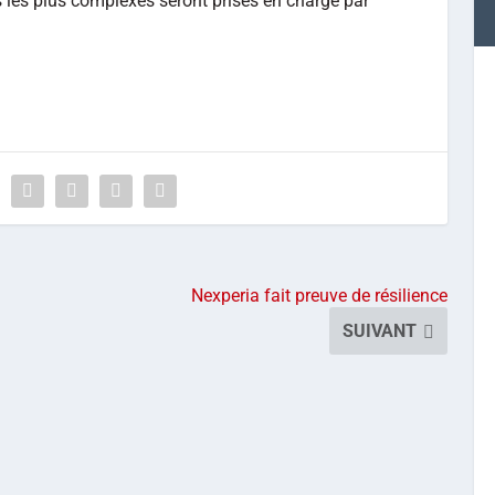
 les plus complexes seront prises en charge par
.
Nexperia fait preuve de résilience
SUIVANT