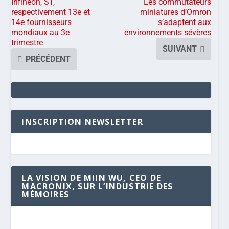
Infineon, ST,
Les commutateurs
respectivement 13e et
miniatures d’Omron
14e fournisseurs
s’adaptent aux
mondiaux au 3e
environnements sévères
trimestre
SUIVANT
PRÉCÉDENT
INSCRIPTION NEWSLETTER
LA VISION DE MIIN WU, CEO DE
MACRONIX, SUR L’INDUSTRIE DES
MÉMOIRES