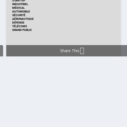
START-UP
INDUSTRIEL
MÉDICAL
AUTOMOBILE
SÉCURITÉ
AÉRONAUTIQUE
DÉFENSE
TÉLÉCOMS
GRAND PUBLIC
Share This
DISTRIBUTION & PRODUITS
DISTRIBUTION
TECHNOLOGIES
NOUVEAUX PRODUITS
COMPOSANT
MODULE & CARTE
ÉNERGIE
DÉVELOPPEMENT
MESURE
PRODUCTION