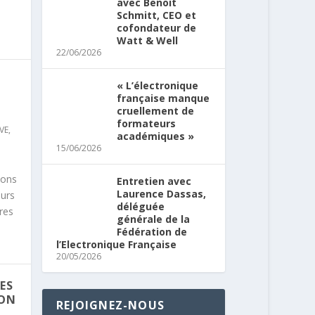
avec Benoit
Schmitt, CEO et
cofondateur de
Watt & Well
22/06/2026
« L’électronique
française manque
cruellement de
formateurs
VE
,
académiques »
15/06/2026
tions
Entretien avec
Laurence Dassas,
eurs
déléguée
res
générale de la
Fédération de
l’Electronique Française
20/05/2026
ES
ION
REJOIGNEZ-NOUS