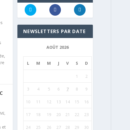
es
NEWSLETTERS PAR DATE
s
AOÛT 2026
ée,
tre
L
M
M
J
V
S
D
1
2
3
4
5
6
7
8
9
EC
10
11
12
13
14
15
16
IVE
,
17
18
19
20
21
22
23
 et
24
25
26
27
28
29
30