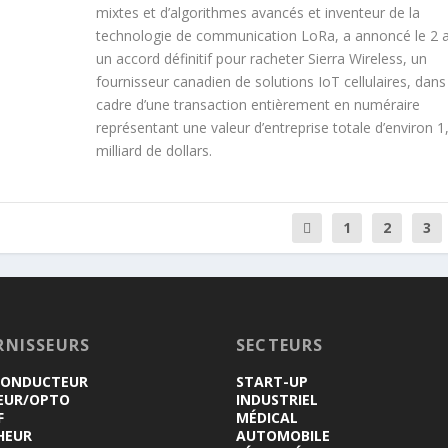
mixtes et d’algorithmes avancés et inventeur de la
technologie de communication LoRa, a annoncé le 2 
un accord définitif pour racheter Sierra Wireless, un
fournisseur canadien de solutions IoT cellulaires, dans
cadre d’une transaction entièrement en numéraire
représentant une valeur d’entreprise totale d’environ 1
milliard de dollars.
1
2
3
RNISSEURS
SECTEURS
CONDUCTEUR
START-UP
EUR/OPTO
INDUSTRIEL
F
MÉDICAL
HEUR
AUTOMOBILE