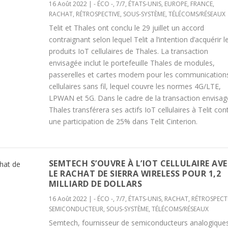
16 Août 2022
|
- ÉCO -
,
7/7
,
ÉTATS-UNIS
,
EUROPE
,
FRANCE
,
RACHAT
,
RÉTROSPECTIVE
,
SOUS-SYSTÈME
,
TÉLÉCOMS/RÉSEAUX
Telit et Thales ont conclu le 29 juillet un accord
contraignant selon lequel Telit a l’intention d’acquérir l
produits IoT cellulaires de Thales. La transaction
envisagée inclut le portefeuille Thales de modules,
passerelles et cartes modem pour les communication
cellulaires sans fil, lequel couvre les normes 4G/LTE,
LPWAN et 5G. Dans le cadre de la transaction envisag
Thales transférera ses actifs IoT cellulaires à Telit con
une participation de 25% dans Telit Cinterion.
SEMTECH S’OUVRE À L’IOT CELLULAIRE AV
LE RACHAT DE SIERRA WIRELESS POUR 1,2
MILLIARD DE DOLLARS
16 Août 2022
|
- ÉCO -
,
7/7
,
ÉTATS-UNIS
,
RACHAT
,
RÉTROSPECT
SEMICONDUCTEUR
,
SOUS-SYSTÈME
,
TÉLÉCOMS/RÉSEAUX
Semtech, fournisseur de semiconducteurs analogiques