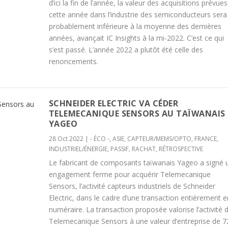
d’ici la fin de l’année, la valeur des acquisitions prévues
cette année dans l’industrie des semiconducteurs sera
probablement inférieure à la moyenne des dernières
années, avançait IC Insights à la mi-2022. C’est ce qui
s’est passé. L’année 2022 a plutôt été celle des
renoncements.
SCHNEIDER ELECTRIC VA CÉDER
TELEMECANIQUE SENSORS AU TAÏWANAIS
YAGEO
28 Oct 2022
|
- ÉCO -
,
ASIE
,
CAPTEUR/MEMS/OPTO
,
FRANCE
,
INDUSTRIEL/ÉNERGIE
,
PASSIF
,
RACHAT
,
RÉTROSPECTIVE
Le fabricant de composants taïwanais Yageo a signé 
engagement ferme pour acquérir Telemecanique
Sensors, l’activité capteurs industriels de Schneider
Electric, dans le cadre d’une transaction entièrement e
numéraire. La transaction proposée valorise l’activité 
Telemecanique Sensors à une valeur d’entreprise de 7