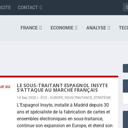
ICITE
CONTACT
FRANCE
ECONOMIE
ANALYSE
TEC
LE SOUS-TRAITANT ESPAGNOL INSYTE
S’ATTAQUE AU MARCHÉ FRANÇAIS
14 Sep 2020
|
- ÉCO -
,
EUROPE
,
SOUS-TRAITANCE
,
STRATÉGIE
L’Espagnol Insyte, installé à Madrid depuis 30
ans et spécialiste de la fabrication de cartes et
ensembles électroniques en sous-traitance,
continue son expansion en Europe, et étend son