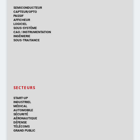
SEMICONDUCTEUR
CAPTEUR/OPTO
PASSIF
AFFICHEUR
LOGICIEL
SOUS-SYSTÈME
CAO
/
INSTRUMENTATION
INGÉNIERIE
SOUS-TRAITANCE
SECTEURS
START-UP
INDUSTRIEL
MÉDICAL
AUTOMOBILE
SÉCURITÉ
AÉRONAUTIQUE
DÉFENSE
TÉLÉCOMS
GRAND PUBLIC