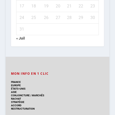
17
18
19
20
21
22
23
24
25
26
27
28
29
30
31
« Juil
MON INFO EN 1 CLIC
FRANCE
EUROPE
ÉTATS-UNIS
ASIE
CONJONCTURE
/
MARCHÉS
RACHAT
STRATÉGIE
ACCORD
RESTRUCTURATION